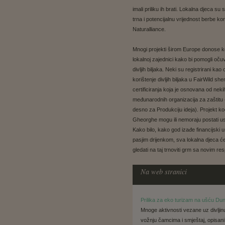
imali priliku ih brati. Lokalna djeca su 
trna i potencijalnu vrijednost berbe k
Naturalliance.
Mnogi projekti širom Europe donose k
lokalnoj zajednici kako bi pomogli oču
divljih biljaka. Neki su registrirani kao
korištenje divljih biljaka u FairWild she
certificiranja koja je osnovana od neki
međunarodnih organizacija za zaštitu (
desno za Produkciju ideja). Projekt k
Gheorghe mogu ili nemoraju postati u
Kako bilo, kako god izađe financijski 
pasjim drijenkom, sva lokalna djeca ć
gledati na taj trnoviti grm sa novim r
Na web stranici
Prilika za eko turizam na ušću Du
Mnoge aktivnosti vezane uz divljinu,
vožnju čamcima i smještaj, opisani 