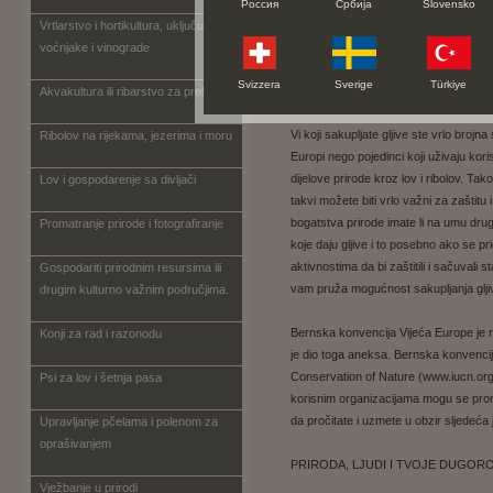
bile vjerojatno prvi kompleksni organi
Россия
Србија
Slovensko
zemlji. i zaista život gljiva podupire v
Vrtlarstvo i hortikultura, uključujući
u čemu uživamo na način da prerađuj
voćnjake i vinograde
nutrijente kako bi biljke lakše rasle a
Svizzera
Sverige
Türkiye
se koriste u proizvodnji kruha i alkoho
Akvakultura ili ribarstvo za prehranu
Vi koji sakupljate gljive ste vrlo brojn
Ribolov na rijekama, jezerima i moru
Europi nego pojedinci koji uživaju kori
dijelove prirode kroz lov i ribolov. Ta
Lov i gospodarenje sa divljači
takvi možete biti vrlo važni za zaštitu
bogatstva prirode imate li na umu drug
Promatranje prirode i fotografiranje
koje daju gljive i to posebno ako se pri
aktivnostima da bi zaštitili i sačuvali s
Gospodariti prirodnim resursima ili
vam pruža mogućnost sakupljanja glji
drugim kulturno važnim područjima.
Bernska konvencija Vijeća Europe je nap
Konji za rad i razonodu
je dio toga aneksa. Bernska konvencija
Conservation of Nature (www.iucn.org); 
Psi za lov i šetnja pasa
korisnim organizacijama mogu se pro
da pročitate i uzmete u obzir sljedeća
Upravljanje pčelama i polenom za
oprašivanjem
PRIRODA, LJUDI I TVOJE DUGORO
Vježbanje u prirodi