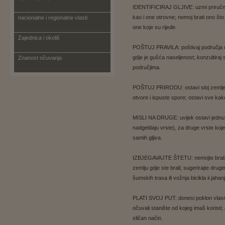
IDENTIFICIRAJ GLJIVE: uzmi priručnik
kao i one otrovne; nemoj brati ono što 
nacionalne i regionalne vlasti
one koje su rijeđe.
Zajednica i okoliš
POŠTUJ PRAVILA: poštivaj područja u k
gdje je gušća naseljenost; konzultiraj
Znanost očuvanja
područjima.
POŠTUJ PRIRODU: ostavi sloj zemlje i 
otvore i ispuste spore; ostavi sve kak
MISLI NA DRUGE: uvijek ostavi jednu či
nadgeldaju vrste), za druge vrste koje 
samih gljiva.
IZBJEGAVAJTE ŠTETU: nemojte brati v
zemlju gdje ste brali; sugerirajte drug
šumskih trasa ili vožnja bicikla ii jah
PLATI SVOJ PUT: donesi poklon vlasn
očuvali stanište od kojeg imaš koristi; 
sličan način.