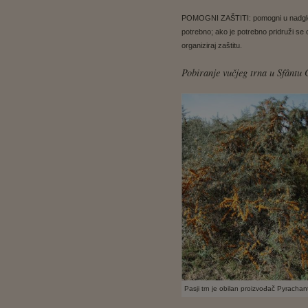
POMOGNI ZAŠTITI: pomogni u nadgledan
potrebno; ako je potrebno pridruži se o
organiziraj zaštitu.
Pobiranje vučjeg trna u Sfântu
Pasji trn je obilan proizvođač Pyrachan