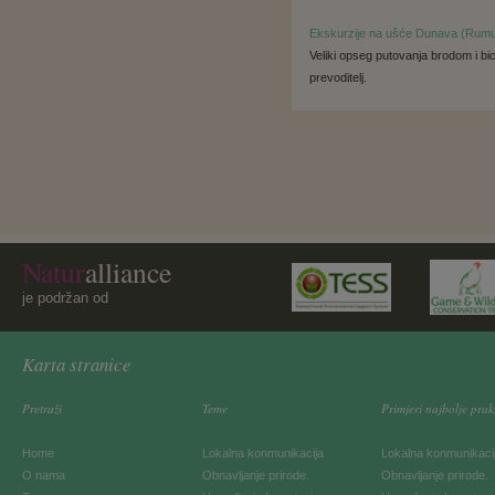
Ekskurzije na ušće Dunava (Rumu
Veliki opseg putovanja brodom i bi
prevoditelj.
Natur
alliance
je podržan od
Karta stranice
Pretraži
Teme
Primjeri najbolje prak
Home
Lokalna konmunikacija
Lokalna konmunikaci
O nama
Obnavljanje prirode.
Obnavljanje prirode.