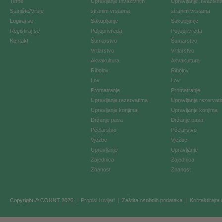
Teme
Upravljanje Invazivnim
Upravljanje Invazivn
Stanište/Vrste
stranim vrstama
stranim vrstama
Logiraj se
Sakupljanje
Sakupljanje
Registiraj se
Poljoprivreda
Poljoprivreda
Kontakt
Šumarstvo
Šumarstvo
Vrtlarstvo
Vrtlarstvo
Akvakultura
Akvakultura
Ribolov
Ribolov
Lov
Lov
Promatranje
Promatranje
Upravljanje rezervatima
Upravljanje rezervat
Upravljanje konjima
Upravljanje konjima
Držanje pasa
Držanje pasa
Pčelarstvo
Pčelarstvo
Vježbe
Vježbe
Upravljanje
Upravljanje
Zajednica
Zajednica
Znanost
Znanost
Copyright © COUNT 2026
|
Propisi i uvijeti
|
Zaštita osobnih podataka
|
Kontaktirajte