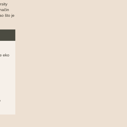
rsity
 način
ao što je
je eko
o