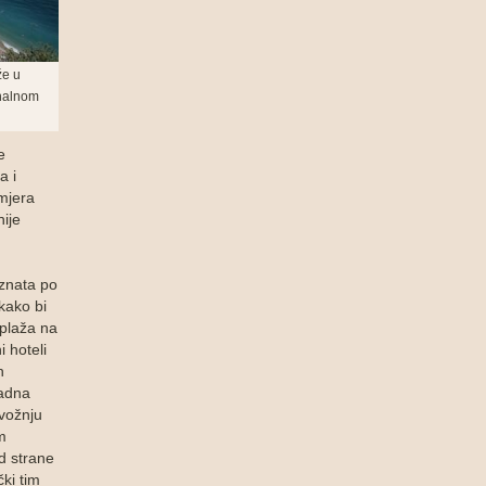
že u
onalnom
e
a i
smjera
ije
oznata po
kako bi
 plaža na
i hoteli
h
radna
 vožnju
im
d strane
ki tim