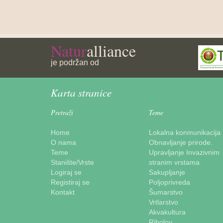
Natur
alliance
je podržan od
Karta stranice
Pretraži
Teme
Home
Lokalna konmunikacija
O nama
Obnavljanje prirode.
Teme
Upravljanje Invazivnim
Stanište/Vrste
stranim vrstama
Logiraj se
Sakupljanje
Registiraj se
Poljoprivreda
Kontakt
Šumarstvo
Vrtlarstvo
Akvakultura
Ribolov