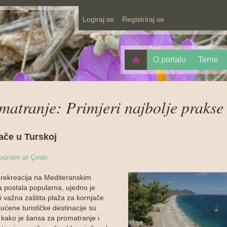
Logiraj se
Registriraj se
O portalu
Teme
matranje: Primjeri najbolje prakse
ače u Turskoj
ourism at Çıralı
 rekreacija na Mediteranskim
 postala popularna, ujedno je
i važna zaštita plaža za kornjače.
ućene turističke destinacije su
e kako je šansa za promatranje i