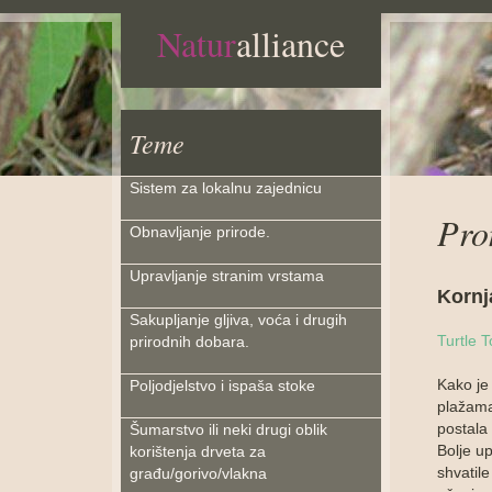
Natur
alliance
Teme
Sistem za lokalnu zajednicu
Pro
Obnavljanje prirode.
Upravljanje stranim vrstama
Kornj
Sakupljanje gljiva, voća i drugih
Turtle T
prirodnih dobara.
Kako je
Poljodjelstvo i ispaša stoke
plažama
postala 
Šumarstvo ili neki drugi oblik
Bolje up
korištenja drveta za
shvatil
građu/gorivo/vlakna