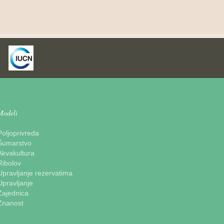
Modeli
Poljoprivreda
Šumarstvo
Akvakultura
Ribolov
Upravljanje rezervatima
Upravljanje
Zajednica
Znanost