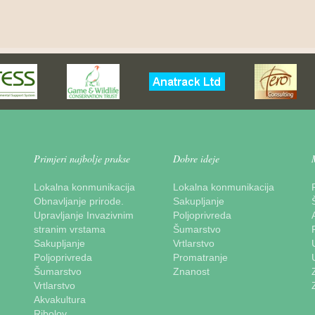
Primjeri najbolje prakse
Dobre ideje
Lokalna konmunikacija
Lokalna konmunikacija
Obnavljanje prirode.
Sakupljanje
Upravljanje Invazivnim
Poljoprivreda
stranim vrstama
Šumarstvo
Sakupljanje
Vrtlarstvo
Poljoprivreda
Promatranje
Šumarstvo
Znanost
Vrtlarstvo
Akvakultura
Ribolov