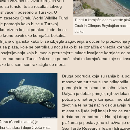
tvari vezanih uz život kornjača vrlo
no za turiste, te su rezultati takvog
 shvaćeni posebno u Turskoj. U
 zaseoku Çıralı, World Wildlife Fund
Turisti u kornjače dobro koriste pla
e pomogla kako bi se u Turskoj
Çıralı in Olimpos-Beydağları naci
koturizma koji bi potakao ljude da se
parku
o krenu baviti oko kornjača. Lokalna
dnja je organska kako bi se izbjegla zagađenja a općenito proizvodnja j
sa plaža, koje se patroliraju noću kako bi se označila gnijezda kornjač
 osvjetljavanja koja bi mogla preusmjeriti mlade izvaljene kornjače od 
a prema moru. Turisti čak smiju pomoći mladim kornjačama koje se kasn
kako bi u sam sumrak stigle do mora.
Druga područja koja su ranije bila p
masovnom turizmu su se prilagodila 
pomogla interesima kornjača. Iztuzu
Dalyan je dobar primjer, njihovi lokaln
potiču promatranje kornjača i morski
životinja te na taj način osiguravaju 
mjesta za ljude koji imaju brodice za
turista na promatranje. Na toj i drug
želva (Caretta caretta) je
plažama je postavljeno istraživanje o
tna kao stara i dugo živeća vrsta
Sea Turtle Research Team (Istraživač