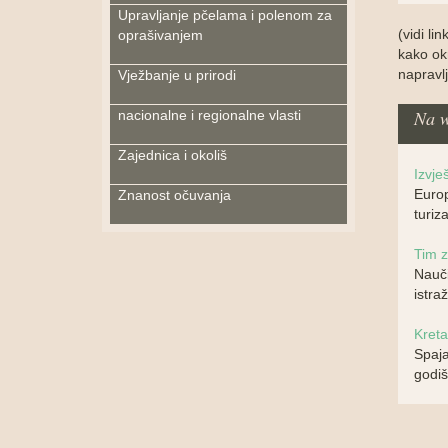
Upravljanje pčelama i polenom za
(vidi li
oprašivanjem
kako okr
napravl
Vježbanje u prirodi
Na w
nacionalne i regionalne vlasti
Zajednica i okoliš
Izvje
Europ
Znanost očuvanja
turiz
Tim z
Nauči
istra
Kreta
Spaja
godiš