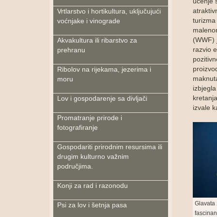
učenje s
atraktiv
Vrtlarstvo i hortikultura, uključujući
turizma
voćnjake i vinograde
malenom
(WWF) j
Akvakultura ili ribarstvo za
razvio e
prehranu
pozitivn
proizvo
Ribolov na rijekama, jezerima i
maknuta 
moru
izbjegla
kretanj
Lov i gospodarenje sa divljači
izvale 
Promatranje prirode i
fotografiranje
Gospodariti prirodnim resursima ili
drugim kulturno važnim
područjima.
Konji za rad i razonodu
Glavata 
Psi za lov i šetnja pasa
fascinan