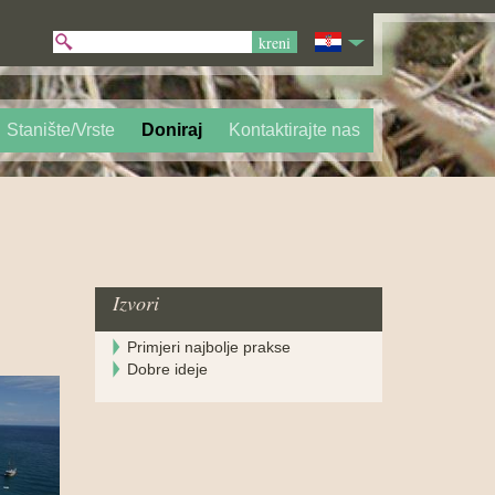
Stanište/Vrste
Doniraj
Kontaktirajte nas
Izvori
Primjeri najbolje prakse
Dobre ideje