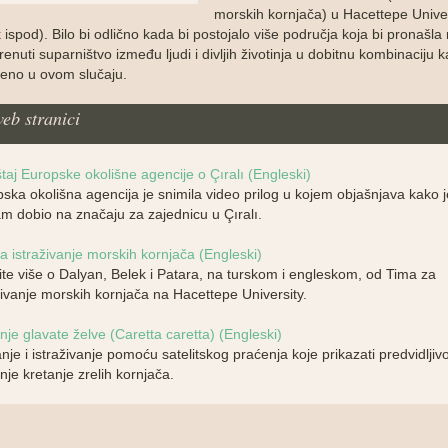
morskih kornjača) u Hacettepe Unive
nk ispod). Bilo bi odlično kada bi postojalo više područja koja bi pronašla
enuti suparništvo između ljudi i divljih životinja u dobitnu kombinaciju k
jeno u ovom slučaju.
eb stranici
štaj Europske okolišne agencije o Çıralı (Engleski)
ska okolišna agencija je snimila video prilog u kojem objašnjava kako 
am dobio na značaju za zajednicu u Çıralı.
a istraživanje morskih kornjača (Engleski)
te više o Dalyan, Belek i Patara, na turskom i engleskom, od Tima za
živanje morskih kornjača na Hacettepe University.
nje glavate želve (Caretta caretta) (Engleski)
nje i istraživanje pomoću satelitskog praćenja koje prikazati predvidljiv
nje kretanje zrelih kornjača.