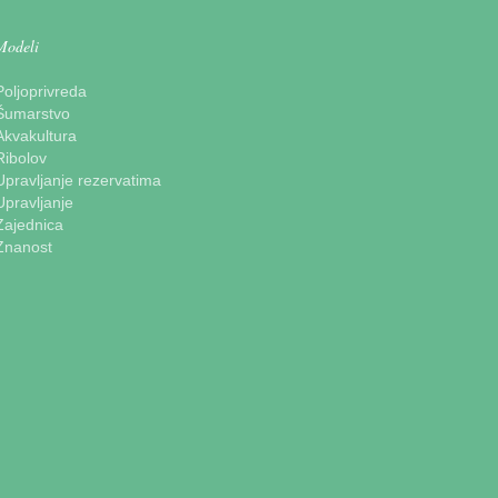
Modeli
Poljoprivreda
Šumarstvo
Akvakultura
Ribolov
Upravljanje rezervatima
Upravljanje
Zajednica
Znanost