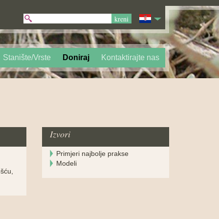
Stanište/Vrste
Doniraj
Kontaktirajte nas
Izvori
Primjeri najbolje prakse
Modeli
ošću,