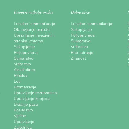
Primjeri najbolje prakse
Dobre ideje
Lokalna konmunikacija
Lokalna konmunikacija
Obnavljanje prirode.
Sakupljanje
Upravljanje Invazivnim
Poljoprivreda
stranim vrstama
Šumarstvo
Sakupljanje
Vrtlarstvo
Poljoprivreda
Promatranje
Šumarstvo
Znanost
Vrtlarstvo
Akvakultura
Ribolov
Lov
Promatranje
a
Upravljanje rezervatima
Upravljanje konjima
Držanje pasa
Pčelarstvo
Vježbe
Upravljanje
Zajednica