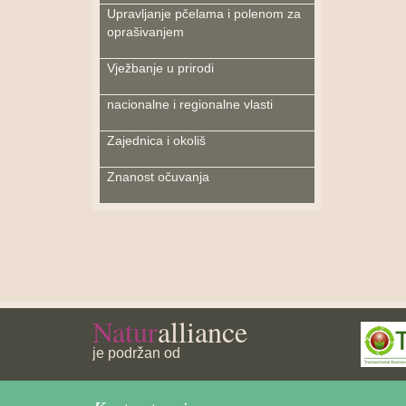
Upravljanje pčelama i polenom za
oprašivanjem
Vježbanje u prirodi
nacionalne i regionalne vlasti
Zajednica i okoliš
Znanost očuvanja
Natur
alliance
je podržan od