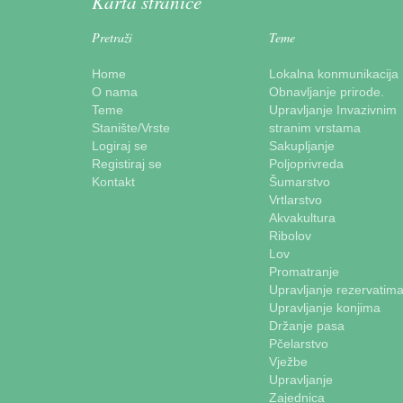
Karta stranice
Pretraži
Teme
Home
Lokalna konmunikacija
O nama
Obnavljanje prirode.
Teme
Upravljanje Invazivnim
Stanište/Vrste
stranim vrstama
Logiraj se
Sakupljanje
Registiraj se
Poljoprivreda
Kontakt
Šumarstvo
Vrtlarstvo
Akvakultura
Ribolov
Lov
Promatranje
Upravljanje rezervatim
Upravljanje konjima
Držanje pasa
Pčelarstvo
Vježbe
Upravljanje
Zajednica