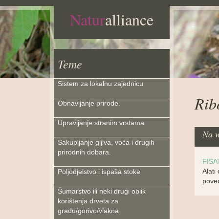
Natur
alliance
Teme
Sistem za lokalnu zajednicu
Rib
Obnavljanje prirode.
Upravljanje stranim vrstama
Na w
Sakupljanje gljiva, voća i drugih
prirodnih dobara.
FISAT
Alati
Poljodjelstvo i ispaša stoke
poveć
Šumarstvo ili neki drugi oblik
korištenja drveta za
građu/gorivo/vlakna