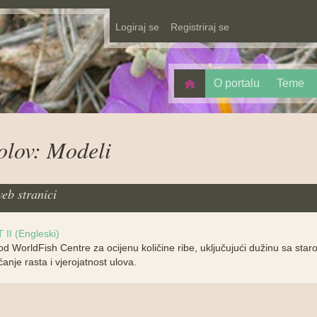
Logiraj se
Registriraj se
O portalu
Teme
olov: Modeli
eb stranici
 II (Engleski)
 od WorldFish Centre za ocijenu količine ribe, uključujući dužinu sa star
anje rasta i vjerojatnost ulova.