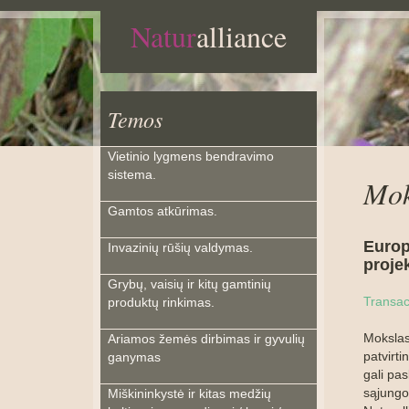
Natur
alliance
Temos
Vietinio lygmens bendravimo
sistema.
Mok
Gamtos atkūrimas.
Europ
Invazinių rūšių valdymas.
projek
Grybų, vaisių ir kitų gamtinių
Transac
produktų rinkimas.
Mokslas
Ariamos žemės dirbimas ir gyvulių
patvirti
ganymas
gali pa
sąjungo
Miškininkystė ir kitas medžių