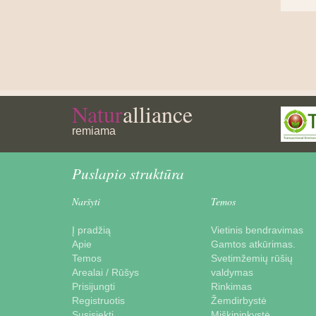
Natur
alliance
remiama
Puslapio struktūra
Naršyti
Temos
Į pradžią
Vietinis bendravimas
Apie
Gamtos atkūrimas.
Temos
Svetimžemių rūšių
Arealai / Rūšys
valdymas
Prisijungti
Rinkimas
Registruotis
Žemdirbystė
Susisiekti
Miškininkystė