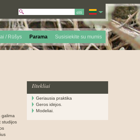
ai / Rūšys
Parama
Susisiekite su mumis
Ištekliai
Geriausia praktika
Geros idėjos.
Modeliai.
s galima
 studijos
gos
ius