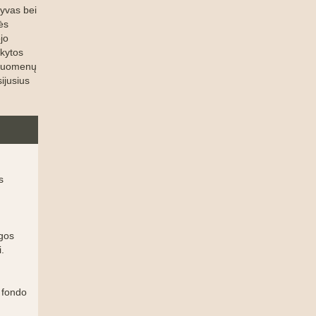
tyvas bei
ės
jo
ikytos
S duomenų
ijusius
s
ugos
.
o fondo