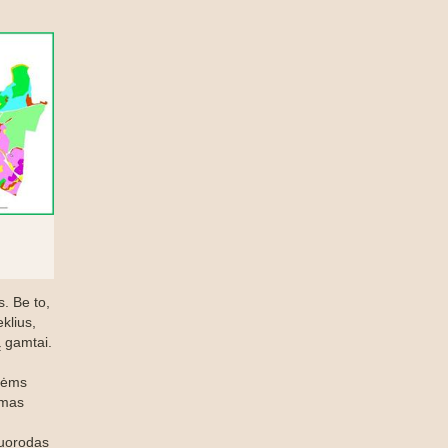
s. Be to,
klius,
ą gamtai.
inėms
imas
nuorodas