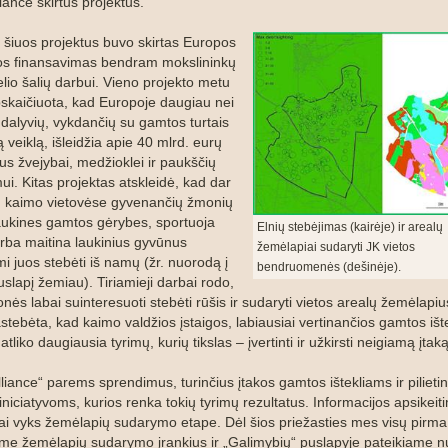
iance skirtus projektus.
 šiuos projektus buvo skirtas Europos
os finansavimas bendram mokslininkų
lio šalių darbui. Vieno projekto metu
skaičiuota, kad Europoje daugiau nei
 dalyvių, vykdančių su gamtos turtais
ą veiklą, išleidžia apie 40 mlrd. eurų
us žvejybai, medžioklei ir paukščių
ui. Kitas projektas atskleidė, kad dar
 kaimo vietovėse gyvenančių žmonių
aukines gamtos gėrybes, sportuoja
Elnių stebėjimas (kairėje) ir arealų
rba maitina laukinius gyvūnus
žemėlapiai sudaryti JK vietos
i juos stebėti iš namų (žr. nuorodą į
bendruomenės (dešinėje).
slapį žemiau). Tiriamieji darbai rodo,
ės labai suinteresuoti stebėti rūšis ir sudaryti vietos arealų žemėlapiu
tebėta, kad kaimo valdžios įstaigos, labiausiai vertinančios gamtos ište
 atliko daugiausia tyrimų, kurių tikslas – įvertinti ir užkirsti neigiamą įtak
liance“ parems sprendimus, turinčius įtakos gamtos ištekliams ir piliet
niciatyvoms, kurios renka tokių tyrimų rezultatus. Informacijos apsikeit
iai vyks žemėlapių sudarymo etape. Dėl šios priežasties mes visų pirma
ame žemėlapių sudarymo įrankius ir „Galimybių“ puslapyje pateikiame 