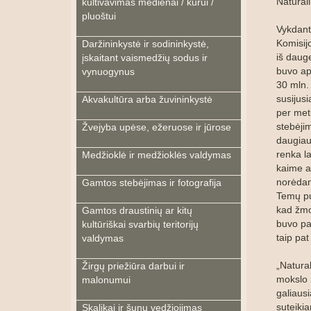
Naturall
kultivavimas medienai / kurui /
pluoštui
Vykdant
Komisij
Daržininkystė ir sodininkystė,
iš dauge
įskaitant vaismedžių sodus ir
buvo ap
vynuogynus
30 mln.
susijusi
Akvakultūra arba žuvininkystė
per met
stebėjim
Žvejyba upėse, ežeruose ir jūrose
daugiau
renka l
Medžioklė ir medžioklės valdymas
kaime a
norėdam
Gamtos stebėjimas ir fotografija
Temų pu
kad žmon
Gamtos draustinių ar kitų
buvo pas
kultūriškai svarbių teritorijų
taip pat
valdymas
„Natural
Žirgų priežiūra darbui ir
mokslo i
malonumui
galiaus
suteiki
Skalikai ir šunų vedžiojimas