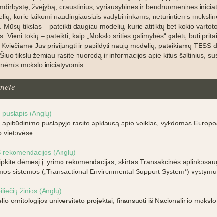
mdirbystę, žvejybą, draustinius, vyriausybines ir bendruomenines inicia
lių, kurie laikomi naudingiausiais vadybininkams, neturintiems mokslin
s. Mūsų tikslas – pateikti daugiau modelių, kurie atitiktų bet kokio vartoto
s. Vieni tokių – pateikti, kaip „Mokslo srities galimybės“ galėtų būti prita
e. Kviečiame Jus prisijungti ir papildyti naujų modelių, pateikiamų TES
Šiuo tikslu žemiau rasite nuorodą ir informacijos apie kitus šaltinius, sus
tinėmis mokslo iniciatyvomis.
rnete
puslapis (Anglų)
apibūdinimo puslapyje rasite apklausą apie veiklas, vykdomas Europo
 vietovėse.
 rekomendacijos (Anglų)
ipkite dėmesį į tyrimo rekomendacijas, skirtas Transakcinės aplinkosa
os sistemos („Transactional Environmental Support System“) vystymui
iliečių žinios (Anglų)
lio ornitologijos universiteto projektai, finansuoti iš Nacionalinio moksl