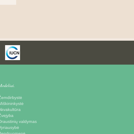
Modeliai.
Žemdirbystė
Miškininkystė
Akvakultūra
Žvejyba
Draustinių valdymas
Vyriausybė
Bendruomenė