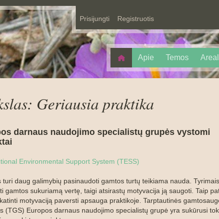
Prisijungti
Registruotis
Apie
Temos
Areal
slas: Geriausia praktika
os darnaus naudojimo specialistų grupės vystomi
tai
tional Environmental Support System (TESS)
 turi daug galimybių pasinaudoti gamtos turtų teikiama nauda. Tyrimai
nti gamtos sukuriamą vertę, taigi atsirastų motyvacija ją saugoti. Taip pat
skatinti motyvaciją paversti apsauga praktikoje. Tarptautinės gamtosau
s (TGS) Europos darnaus naudojimo specialistų grupė yra sukūrusi tok