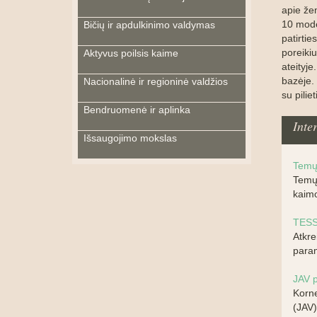
apie že
10 mode
Bičių ir apdulkinimo valdymas
patirtie
poreikiu
Aktyvus poilsis kaime
ateityj
bazėje. 
Nacionalinė ir regioninė valdžios
su pilie
Bendruomenė ir aplinka
Inte
Išsaugojimo mokslas
Temų 
Temų 
kaimo
TESS
Atkre
param
JAV p
Korne
(JAV)