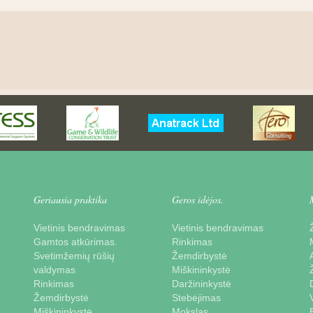
Geriausia praktika
Geros idėjos.
Vietinis bendravimas
Vietinis bendravimas
Gamtos atkūrimas.
Rinkimas
Svetimžemių rūšių
Žemdirbystė
valdymas
Miškininkystė
Rinkimas
Daržininkystė
Žemdirbystė
Stebėjimas
Miškininkystė
Mokslas