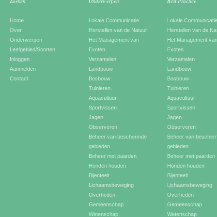
Zoeken
Onderwerpen
Best Practice
Home
Lokale Communicatie
Lokale Communicati
Over
Herstellen van de Natuur
Herstellen van de Na
Onderwerpen
Het Management van
Het Management va
Leefgebied/Soorten
Exoten
Exoten
Inloggen
Verzamelen
Verzamelen
Aanmelden
Landbouw
Landbouw
Contact
Bosbouw
Bosbouw
Tuinieren
Tuinieren
Aquacultuur
Aquacultuur
Sportvissen
Sportvissen
Jagen
Jagen
Observeren
Observeren
Beheer van beschermde
Beheer van besche
gebieden
gebieden
Beheer met paarden
Beheer met paarden
Honden houden
Honden houden
Bijenteelt
Bijenteelt
Lichaamsbeweging
Lichaamsbeweging
Overheden
Overheden
Gemeenschap
Gemeenschap
Wetenschap
Wetenschap