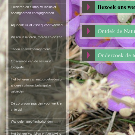
Bezoek ons we
Tuinieren en tuinbouw, inclusief
boomgaarden en wijngaarden
Aquacultuur of visserij voor voedsel
Ontdek de Natu
Vissen in rivieren, meren en de zee
Jagen en wildmanagement
Onderzoek de to
Observatie van de natuur &
fotografie
Het beheren van natuurgebieden of
andere cultureel belangrijke
gebieden
De zorg voor paarden voor werk en
vrije tijd
Wandelen met (jacht)honden
Het beheer van bijen en bestuiving