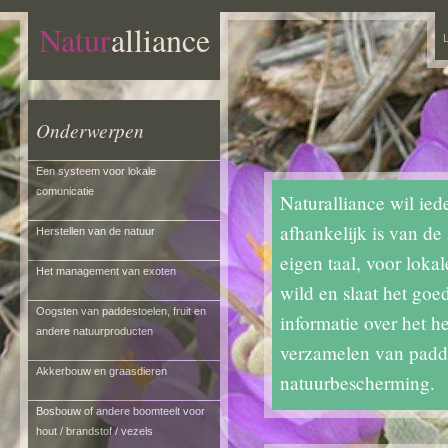
Natur
alliance
L
Onderwerpen
Een systeem voor lokale
comunicatie
Naturalliance wil ied
afhankelijk is van de
Herstellen van de natuur
eigen taal, voor loka
Het management van exoten
wild en slaat het goe
Oogsten van paddestoelen, fruit en
informatie over het h
andere natuurproducten
verzamelen van padde
Akkerbouw en graasdieren
natuurbescherming.
Bosbouw of andere boomteelt voor
hout / brandstof / vezels