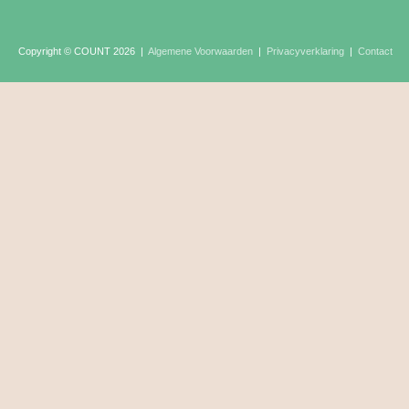
Copyright © COUNT 2026
|
Algemene Voorwaarden
|
Privacyverklaring
|
Contact