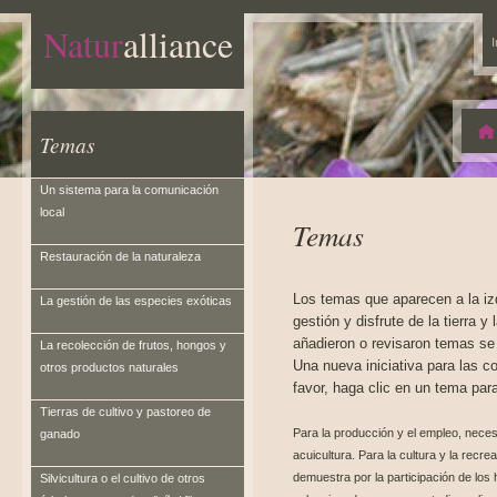
Natur
alliance
I
Temas
Un sistema para la comunicación
local
Temas
Restauración de la naturaleza
Los temas que aparecen a la izq
La gestión de las especies exóticas
gestión y disfrute de la tierra
añadieron o revisaron temas se e
La recolección de frutos, hongos y
Una nueva iniciativa para las 
otros productos naturales
favor, haga clic en un tema par
Tierras de cultivo y pastoreo de
Para la producción y el empleo, necesita
ganado
acuicultura. Para la cultura y la recre
demuestra por la participación de lo
Silvicultura o el cultivo de otros