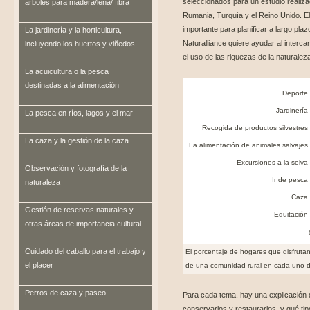
seleccionados para un estudio realiza
árboles para madera/leña/ fibra
Rumania, Turquía y el Reino Unido. El
importante para planificar a largo plazo
La jardinería y la horticultura,
Naturalliance quiere ayudar al interc
incluyendo los huertos y viñedos
el uso de las riquezas de la naturalez
La acuicultura o la pesca
destinadas a la alimentación
Deporte
Jardinería
La pesca en ríos, lagos y el mar
Recogida de productos silvestres
La caza y la gestión de la caza
La alimentación de animales salvajes
Excursiones a la selva
Observación y fotografía de la
Ir de pesca
naturaleza
Caza
Gestión de reservas naturales y
Equitación
otras áreas de importancia cultural
Cuidado del caballo para el trabajo y
El porcentaje de hogares que disfrutan
el placer
de una comunidad rural en cada uno d
Perros de caza y paseo
Para cada tema, hay una explicación 
conservarlos y restaurarlos, y qué tip