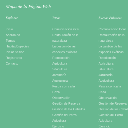
Mapa de la Página Web
Explorar
Temas
Buenas Prácticas
Inicio
Comunicación local
Comunicación local
Acerca de
Restauración de la
Restauración de la
Temas
naturaleza
naturaleza
Hábitat/Especies
La gestión de las
La gestión de las
Iniciar Sesión
especies exóticas
especies exóticas
Registrarse
Recolección
Recolección
Contacto
Agricultura
Agricultura
Silvicultura
Silvicultura
Jardinería
Jardinería
Acuicultura
Acuicultura
Pesca con caña
Pesca con caña
Caza
Caza
Observación
Observación
Gestión de Reserva
Gestión de Reserva
Gestión de los Caballos
Gestión de los Cabal
Gestión del Perro
Gestión del Perro
Apicultura
Apicultura
Ejercicio
Ejercicio