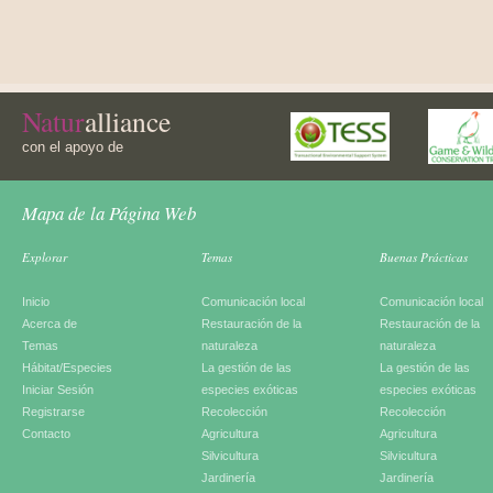
Natur
alliance
con el apoyo de
Mapa de la Página Web
Explorar
Temas
Buenas Prácticas
Inicio
Comunicación local
Comunicación local
Acerca de
Restauración de la
Restauración de la
Temas
naturaleza
naturaleza
Hábitat/Especies
La gestión de las
La gestión de las
Iniciar Sesión
especies exóticas
especies exóticas
Registrarse
Recolección
Recolección
Contacto
Agricultura
Agricultura
Silvicultura
Silvicultura
Jardinería
Jardinería