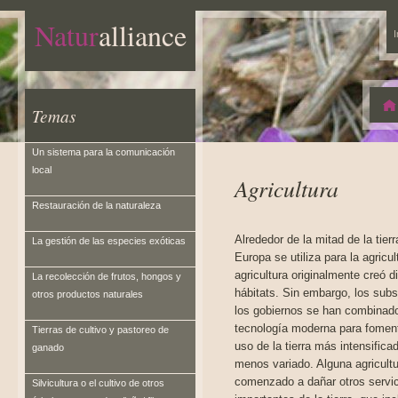
Natur
alliance
I
Temas
Un sistema para la comunicación
local
Agricultura
Restauración de la naturaleza
Alrededor de la mitad de la tierr
La gestión de las especies exóticas
Europa se utiliza para la agricul
agricultura originalmente creó d
La recolección de frutos, hongos y
hábitats. Sin embargo, los subs
otros productos naturales
los gobiernos se han combinado
tecnología moderna para fomen
Tierras de cultivo y pastoreo de
uso de la tierra más intensifica
ganado
menos variado. Alguna agricult
comenzado a dañar otros servi
Silvicultura o el cultivo de otros