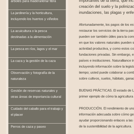
importantes de la tierra, que inc
árboles para madera/leña/ fibra
creación del suelo y la polinizac
inundaciones, las plagas y enfe
La jardinería y la horticultura,
incluyendo los huertos y viñedos
Afortunadamente, los pagos de los e
restaurar los servicios de la tierra p
La acuicultura o la pesca
pueden ser también útiles para la con
destinadas a la alimentación
en que los valores naturales pueden 
actividad productiva, y como estos c
La pesca en ríos, lagos y el mar
fundaciones privadas. Sin embargo, 
países e instituciones. Naturalliance t
La caza y la gestión de la caza
incluyendo información sobre la legisl
tiempo; usted puede colaborar a comb
Observación y fotografía de la
sobre cultivos, suelos, hábitats, gana
naturaleza
BUENAS PRÁCTICAS. El estado de Loddi
Gestión de reservas naturales y
primer ejemplo de cómo la agricultura
otras áreas de importancia cultural
PRODUCCIÓN. El rendimiento de una g
Cuidado del caballo para el trabajo y
información adecuada sobre cómo gesti
el placer
ayudar proporcionando enlaces a las 
de la sustentibilidad de la agricultura.
Perros de caza y paseo