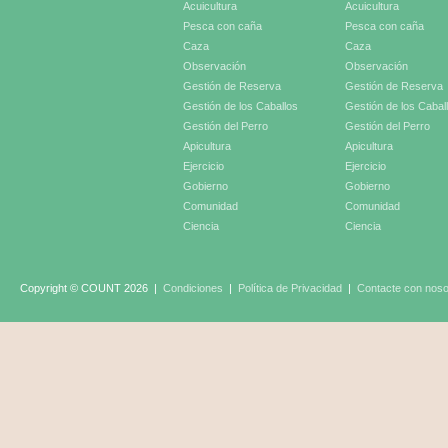
Acuicultura
Acuicultura
Pesca con caña
Pesca con caña
Caza
Caza
Observación
Observación
Gestión de Reserva
Gestión de Reserva
Gestión de los Caballos
Gestión de los Cabal
Gestión del Perro
Gestión del Perro
Apicultura
Apicultura
Ejercicio
Ejercicio
Gobierno
Gobierno
Comunidad
Comunidad
Ciencia
Ciencia
Copyright © COUNT 2026
|
Condiciones
|
Política de Privacidad
|
Contacte con noso