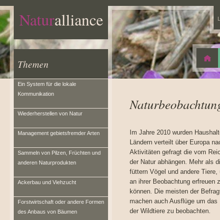
Natur
alliance
L
Themen
Ein System für die lokale
Kommunikation
Naturbeobachtun
Wiederherstellen von Natur
Im Jahre 2010 wurden Haushalte
Management gebietsfremder Arten
Ländern verteilt über Europa na
Aktivitäten gefragt die vom Re
Sammeln von Pilzen, Früchten und
der Natur abhängen. Mehr als di
anderen Naturprodukten
füttern Vögel und andere Tiere,
an ihrer Beobachtung erfreuen 
Ackerbau und Viehzucht
können. Die meisten der Befrag
machen auch Ausflüge um das
Forstwirtschaft oder andere Formen
der Wildtiere zu beobachten.
des Anbaus von Bäumen