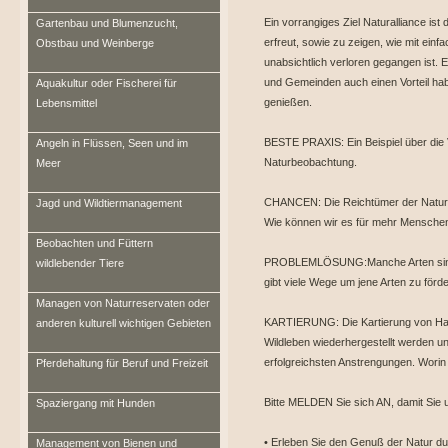
Ein vorrangiges Ziel Naturalliance is
Gartenbau und Blumenzucht,
erfreut, sowie zu zeigen, wie mit ei
Obstbau und Weinberge
unabsichtlich verloren gegangen ist. Ei
und Gemeinden auch einen Vorteil hab
Aquakultur oder Fischerei für
genießen.
Lebensmittel
BESTE PRAXIS: Ein Beispiel über die V
Angeln in Flüssen, Seen und im
Naturbeobachtung.
Meer
CHANCEN: Die Reichtümer der Natur h
Jagd und Wildtiermanagement
Wie können wir es für mehr Mensche
Beobachten und Füttern
PROBLEMLÖSUNG:Manche Arten sind 
wildlebender Tiere
gibt viele Wege um jene Arten zu för
Managen von Naturreservaten oder
KARTIERUNG: Die Kartierung von Habi
anderen kulturell wichtigen Gebieten
Wildleben wiederhergestellt werden un
erfolgreichsten Anstrengungen. Worin
Pferdehaltung für Beruf und Freizeit
Bitte MELDEN Sie sich AN, damit Sie u
Spaziergang mit Hunden
• Erleben Sie den Genuß der Natur dur
Management von Bienen und