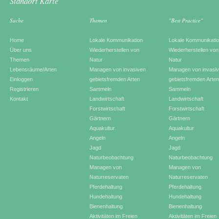
Standort Karte
Suche
Themen
"Best Practice"
Home
Lokale Kommunikation
Lokale Kommunikati
Über uns
Wiederherstellen von
Wiederherstellen von
Themen
Natur
Natur
Lebensräume/Arten
Managen von invasiven
Managen von invasi
Einloggen
gebietsfremden Arten
gebietsfremden Arte
Registrieren
Sammeln
Sammeln
Kontakt
Landwirtschaft
Landwirtschaft
Forstwirtschaft
Forstwirtschaft
Gärtnern
Gärtnern
Aquakultur
Aquakultur
Angeln
Angeln
Jagd
Jagd
Naturbeobachtung
Naturbeobachtung
Managen von
Managen von
Naturreservaten
Naturreservaten
Pferdehaltung
Pferdehaltung
Hundehaltung
Hundehaltung
Bienenhaltung
Bienenhaltung
Aktivitäten im Freien
Aktivitäten im Freien